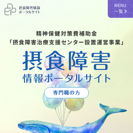
MENU
ホーム
一覧
摂食障害の概説と疫学
摂食障害の治療
多職種のかかわり
手引き・ガイドライン等
身体科・精神科連携指針
診療連携・相談窓口
研修案内
参考資料・学校関係
リンク