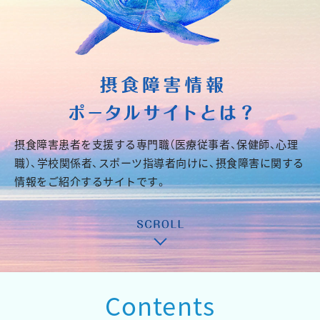
サイトご利用にあたって
新着情報
摂食障害患者を
支援する専門職
（医療従事者、
保健師、心理
職）、
学校関係者、
スポーツ指導者
向けに、
摂食障害に
関する
情報を
ご紹介する
サイトです。
Contents